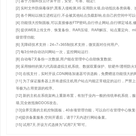
[1] 基于万狼科技云计算平台，安全、可靠、稳定!;
[2] 实时文件防病毒保护,黑客入侵检测,IIS 应用防火墙,自动抵抗各类病毒、
[3] 各个网站以独立进程运行,不会被其他站点负载影响,在自己的空间中可以使用
[4] 功能强大控制面板,可以直接修改FTP密码,自行停止网站,自行绑定域名,
[5] 提供WEB上传文件、恢复备份、RAR压缩、RAR解压、站点重定向
级管理功能;
[6] 无障碍技术支持：24×7×365制技术支持，微笑面对任何用户。
[7] 每3分钟自动访问网站一次，监控网站运行.
[8] 自动每7天备份一次数据,用户能在管理中心自助恢复数据;
[9] 采用独特的第六代高级虚拟主机系统、数据双重保护、软硬件/透明防火
[10] 在线支付，实时开设,CDN网络加速器可供选购，免费赠送功能强大
[11] 为了保证服务器上所有虚拟主机用户站点均能正常稳定的运行，严禁上
等极为占用资源的程序。
[12] 新的主机在系统架构上重新布置，有别于业内一般的传统单机系统，
墙,完全效抵御DDOS攻击。
[13]业界完善的主机控制面板，40余项管理功能，可以自行在管理中心恢
[14]提供备案服务,空间开通后，请于7天内进行网站备案。
[15] 试用7天.开设方式选择为"试用7天"即可。