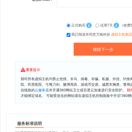
正式购买
试用7天
（收费
我已阅读并同意万狼科技
虚拟主机购
重要提示
我司所有虚拟主机均禁止色情、木马、病毒、诈骗、私服、外挂、钓鱼
院、民营医院、弓驽刀剑、赌博用具、游戏币交易、减肥丰胸类、警用
信线路的
云服务器
并开通360网站卫士或百度云加速进行安全防护。
我
才能绑定域名。 可能受攻击的网站请在虚拟主机控制面板中开启“360网
服务标准说明