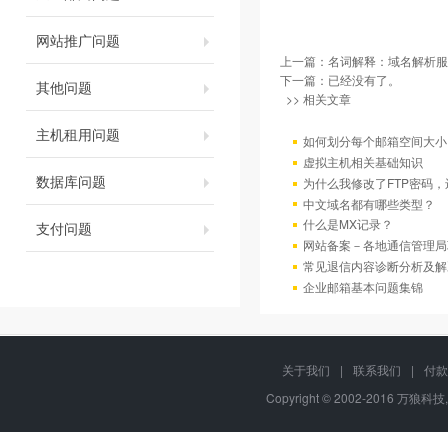
网站推广问题
上一篇：
名词解释：域名解析服
下一篇：已经没有了。
其他问题
>> 相关文章
主机租用问题
如何划分每个邮箱空间大小
虚拟主机相关基础知识
数据库问题
为什么我修改了FTP密码
中文域名都有哪些类型？
什么是MX记录？
支付问题
网站备案－各地通信管理局
常见退信内容诊断分析及解
企业邮箱基本问题集锦
关于我们
|
联系我们
|
付款
Copyright © 2002-2016 万狼科技,