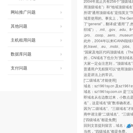
2004年底止共有256个“顶级
用顶级域名”）和“地域顶级域名
网站推广问题
所谓“通用顶级域名”是指英文“The
域里使用的。事实上，The Gene
了“general”，翻译成“通用”
其他问题
织域”）、.mil、.gov、.edu
.pro、 .coop、.aero、.museu
主机租用问题
此外，2004年以来ICANN陆
的.travel、.eu、.mobi、.jobs
“国家及地区代码顶级域名（The cou
数据库问题
的，CN域名下也分为“类别域名”.com.cn/.
大家一定会注意到，“顶级域名
支付问题
普通用户无权限可以“使用顶级
这是讲法上的常识。
[“二级域名”才能使用]
域名：sz1961sy.cn 及sz1961
域名：sz1961sy.com.cn 是“三
即域名从右边数过来，小数点是第二
名”，这是域名“级”数准确表述
因为“二级域名”、“三级域名”
商申请注册“二级域名”、“三级
[“四级域名”都是免费]
回到文首提到留言，域名：
h
当然，“四级域名”都是免费。